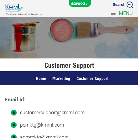
Search
MENU
Customer Support
Home
Marketing
Customer Support
Email Id:
customersupport@kmml.com
pemktg@kmml.com
agmmktg@kmml.com