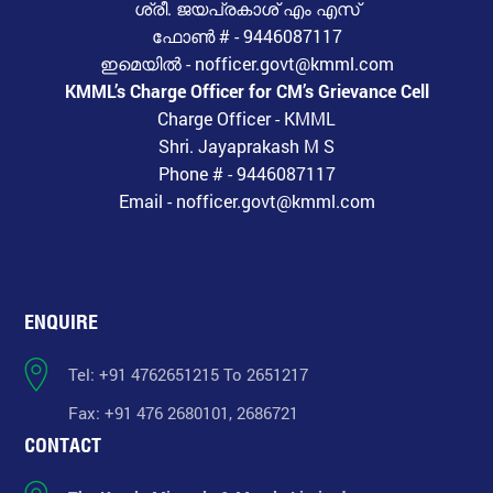
ശ്രീ. ജയപ്രകാശ് എം എസ്
ഫോൺ # - 9446087117
ഇമെയിൽ - nofficer.govt@kmml.com
KMML’s Charge Officer for CM’s Grievance Cell
Charge Officer - KMML
Shri. Jayaprakash M S
Phone # - 9446087117
Email - nofficer.govt@kmml.com
ENQUIRE
Tel: +91 4762651215 To 2651217
Fax: +91 476 2680101, 2686721
CONTACT