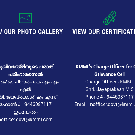
W OUR PHOTO GALLERY
VIEW OUR CERTIFICAT
ുഖ്യമന്ത്രിയുടെ പരാതി
KMML’s Charge Officer for 
പരിഹാരസെൽ
Grievance Cell
ർജ് ഓഫീസർ - കെ എം എം
Charge Officer - KMML
എൽ
Shri. Jayaprakash M S
്രീ. ജയപ്രകാശ് എം എസ്
Phone # - 9446087117
ഫോൺ # - 9446087117
Email - nofficer.govt@kmm
ഇമെയിൽ -
nofficer.govt@kmml.com