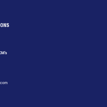
IONS
CM’s
l.com