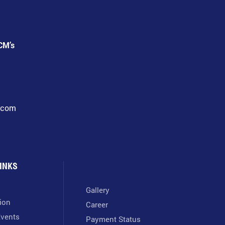
CM’s
l.com
INKS
Gallery
tion
Career
vents
Payment Status