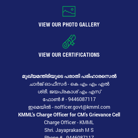
VIEW OUR PHOTO GALLERY
VIEW OUR CERTIFICATIONS
മുഖ്യമന്ത്രിയുടെ പരാതി പരിഹാരസെൽ
ചാർജ് ഓഫീസർ - കെ എം എം എൽ
ശ്രീ. ജയപ്രകാശ് എം എസ്
ഫോൺ # - 9446087117
ഇമെയിൽ - nofficer.govt@kmml.com
KMML’s Charge Officer for CM’s Grievance Cell
Charge Officer - KMML
Shri. Jayaprakash M S
Phone # - 9446087117