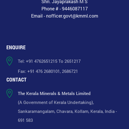
Shri. Jayaprakash M S
Phone # - 9446087117
Email - nofficer.govt@kmml.com
ENQUIRE
Tel: +91 4762651215 To 2651217
Fax: +91 476 2680101, 2686721
CONTACT
The Kerala Minerals & Metals Limited
(A Government of Kerala Undertaking),
Sankaramangalam, Chavara, Kollam, Kerala, India -
691 583