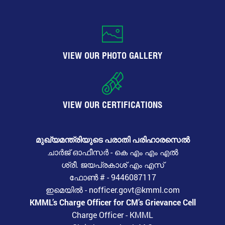
VIEW OUR PHOTO GALLERY
VIEW OUR CERTIFICATIONS
മുഖ്യമന്ത്രിയുടെ പരാതി പരിഹാരസെൽ
ചാർജ് ഓഫീസർ - കെ എം എം എൽ
ശ്രീ. ജയപ്രകാശ് എം എസ്
ഫോൺ # - 9446087117
ഇമെയിൽ - nofficer.govt@kmml.com
KMML’s Charge Officer for CM’s Grievance Cell
Charge Officer - KMML