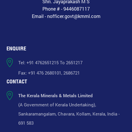
Shri. Jayaprakash M S
Phone # - 9446087117
Email - nofficer.govt@kmml.com
ENQUIRE
Tel: +91 4762651215 To 2651217
Fax: +91 476 2680101, 2686721
CONTACT
The Kerala Minerals & Metals Limited
(A Government of Kerala Undertaking),
Sankaramangalam, Chavara, Kollam, Kerala, India -
691 583