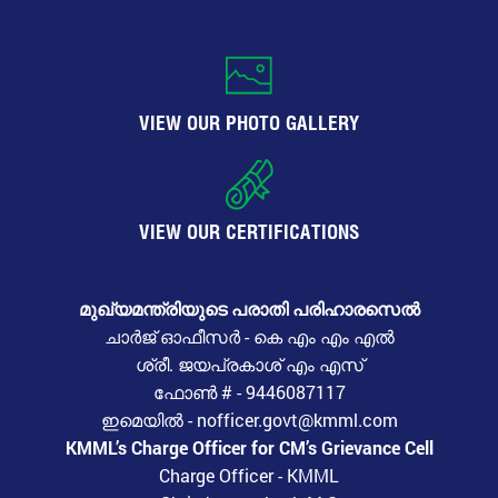
VIEW OUR PHOTO GALLERY
VIEW OUR CERTIFICATIONS
മുഖ്യമന്ത്രിയുടെ പരാതി പരിഹാരസെൽ
ചാർജ് ഓഫീസർ - കെ എം എം എൽ
ശ്രീ. ജയപ്രകാശ് എം എസ്
ഫോൺ # - 9446087117
ഇമെയിൽ - nofficer.govt@kmml.com
KMML’s Charge Officer for CM’s Grievance Cell
Charge Officer - KMML