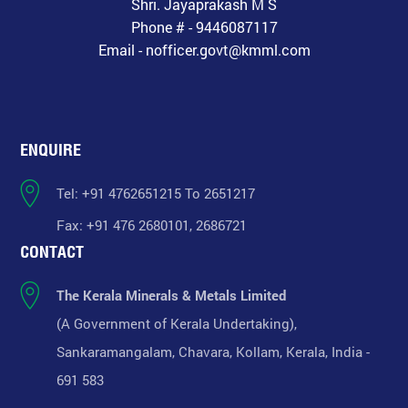
Shri. Jayaprakash M S
Phone # - 9446087117
Email - nofficer.govt@kmml.com
ENQUIRE
Tel: +91 4762651215 To 2651217
Fax: +91 476 2680101, 2686721
CONTACT
The Kerala Minerals & Metals Limited
(A Government of Kerala Undertaking),
Sankaramangalam, Chavara, Kollam, Kerala, India -
691 583