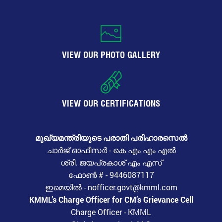
VIEW OUR PHOTO GALLERY
VIEW OUR CERTIFICATIONS
മുഖ്യമന്ത്രിയുടെ പരാതി പരിഹാരസെൽ
ചാർജ് ഓഫീസർ - കെ എം എം എൽ
ശ്രീ. ജയപ്രകാശ് എം എസ്
ഫോൺ # - 9446087117
ഇമെയിൽ - nofficer.govt@kmml.com
KMML’s Charge Officer for CM’s Grievance Cell
Charge Officer - KMML