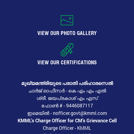
VIEW OUR PHOTO GALLERY
VIEW OUR CERTIFICATIONS
മുഖ്യമന്ത്രിയുടെ പരാതി പരിഹാരസെൽ
ചാർജ് ഓഫീസർ - കെ എം എം എൽ
ശ്രീ. ജയപ്രകാശ് എം എസ്
ഫോൺ # - 9446087117
ഇമെയിൽ - nofficer.govt@kmml.com
KMML’s Charge Officer for CM’s Grievance Cell
Charge Officer - KMML