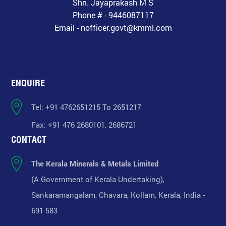
Shri. Jayaprakash M S
Phone # - 9446087117
Email - nofficer.govt@kmml.com
ENQUIRE
Tel: +91 4762651215 To 2651217
Fax: +91 476 2680101, 2686721
CONTACT
The Kerala Minerals & Metals Limited
(A Government of Kerala Undertaking),
Sankaramangalam, Chavara, Kollam, Kerala, India -
691 583