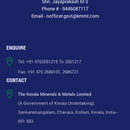
Shri. Jayaprakash M S
Phone # - 9446087117
Email - nofficer.govt@kmml.com
ENQUIRE
Tel: +91 4762651215 To 2651217
Fax: +91 476 2680101, 2686721
CONTACT
The Kerala Minerals & Metals Limited
(A Government of Kerala Undertaking),
Sankaramangalam, Chavara, Kollam, Kerala, India -
691 583