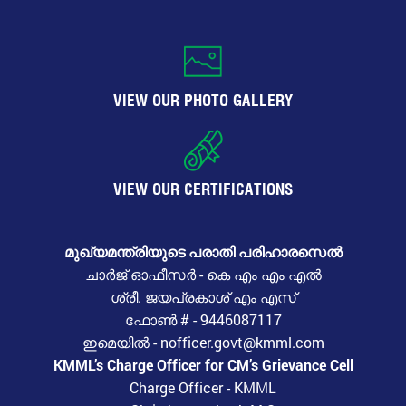
VIEW OUR PHOTO GALLERY
VIEW OUR CERTIFICATIONS
മുഖ്യമന്ത്രിയുടെ പരാതി പരിഹാരസെൽ
ചാർജ് ഓഫീസർ - കെ എം എം എൽ
ശ്രീ. ജയപ്രകാശ് എം എസ്
ഫോൺ # - 9446087117
ഇമെയിൽ - nofficer.govt@kmml.com
KMML’s Charge Officer for CM’s Grievance Cell
Charge Officer - KMML