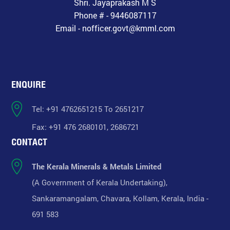
Shri. Jayaprakash M S
Phone # - 9446087117
Email - nofficer.govt@kmml.com
ENQUIRE
Tel: +91 4762651215 To 2651217
Fax: +91 476 2680101, 2686721
CONTACT
The Kerala Minerals & Metals Limited
(A Government of Kerala Undertaking),
Sankaramangalam, Chavara, Kollam, Kerala, India -
691 583