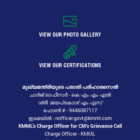
VIEW OUR PHOTO GALLERY
VIEW OUR CERTIFICATIONS
മുഖ്യമന്ത്രിയുടെ പരാതി പരിഹാരസെൽ
ചാർജ് ഓഫീസർ - കെ എം എം എൽ
ശ്രീ. ജയപ്രകാശ് എം എസ്
ഫോൺ # - 9446087117
ഇമെയിൽ - nofficer.govt@kmml.com
KMML’s Charge Officer for CM’s Grievance Cell
Charge Officer - KMML