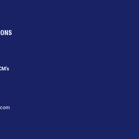
IONS
CM’s
l.com