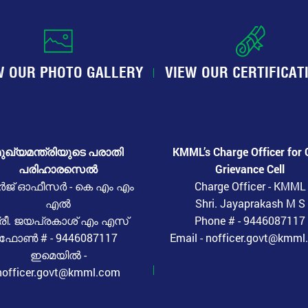
W OUR PHOTO GALLERY
VIEW OUR CERTIFICAT
ുഖ്യമന്ത്രിയുടെ പരാതി
KMML’s Charge Officer for 
പരിഹാരസെൽ
Grievance Cell
ർജ് ഓഫീസർ - കെ എം എം
Charge Officer - KMML
എൽ
Shri. Jayaprakash M S
്രീ. ജയപ്രകാശ് എം എസ്
Phone # - 9446087117
ഫോൺ # - 9446087117
Email - nofficer.govt@kmm
ഇമെയിൽ -
nofficer.govt@kmml.com