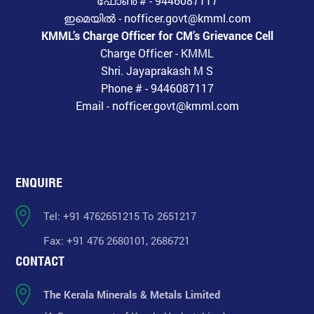
ഫോൺ # - 9446087117
ഇമെയിൽ - nofficer.govt@kmml.com
KMML’s Charge Officer for CM’s Grievance Cell
Charge Officer - KMML
Shri. Jayaprakash M S
Phone # - 9446087117
Email - nofficer.govt@kmml.com
ENQUIRE
Tel: +91 4762651215 To 2651217
Fax: +91 476 2680101, 2686721
CONTACT
The Kerala Minerals & Metals Limited