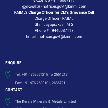
ഫോൺ # - 9446087117
ഇമെയിൽ - nofficer.govt@kmml.com
KMML’s Charge Officer for CM’s Grievance Cell
Charge Officer - KMML
Shri. Jayaprakash M S
Phone # - 9446087117
Email - nofficer.govt@kmml.com
ENQUIRE
Tel: +91 4762651215 To 2651217
Fax: +91 476 2680101, 2686721
CONTACT
The Kerala Minerals & Metals Limited