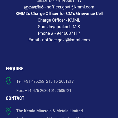
ഫോൺ # - 9446087117
ഇമെയിൽ - nofficer.govt@kmml.com
KMML’s Charge Officer for CM’s Grievance Cell
Charge Officer - KMML
Shri. Jayaprakash M S
Phone # - 9446087117
Email - nofficer.govt@kmml.com
ENQUIRE
Tel: +91 4762651215 To 2651217
Fax: +91 476 2680101, 2686721
CONTACT
The Kerala Minerals & Metals Limited